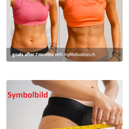
goals after 7 months
with myMotivation.ch